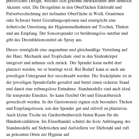
puristisches Design, welches sich gekonnt zurücknimmt aber dennoch
Akzente setzt. Die Designlinie in den Oberflächen Edelstahl und
Pulverbeschichtung mit tiefmatter Oberfläche in Weiß, Grautönen
oder Schwarz bietet Gestaltungsoptionen und ermöglicht eine
ästhetische Umsetzung der Hygienemaßnahmen auf Tischen, Theken
und am Empfang. Der Sensorspender ist berührungslos nutzbar und
gibt das Desinfektionsmittel als Spray aus.
Dieses ermöglicht eine angenehme und gleichmäßige Verteilung auf
der Haut. Mechanik und Tropfschale sind in den Säulenkörper
integriert und nehmen sich zurück. Der Spender kann mobil dort
platziert werden, wo er benötigt wird. Bei Bedarf kann er auch am
jeweiligen Untergrund fest verschraubt werden. Die Sockelplatte ist in
der jeweiligen Spenderfarbe gestaltet und bietet einen sicheren Stand
und damit eine reibungslose Entnahme. Standmodelle sind auch ideal
für temporäre Einsätze. So kann flexibel Ort und Einsatzbereich
gewechselt werden. In der Gastronomie eignen sich besonders Theken
und Empfangstresen, um den Spender gut und stilvoll zu platzieren.
Auch kleine Tische im Garderobenbereich bieten Raum für die
Händedesinfektion. Im Einzelhandel schützt die feste Anbringung des
Standmodells auf Stehtischen und Aufstellern vor Diebstahl und ruft
an präsenten Orten zur Hygiene auf.