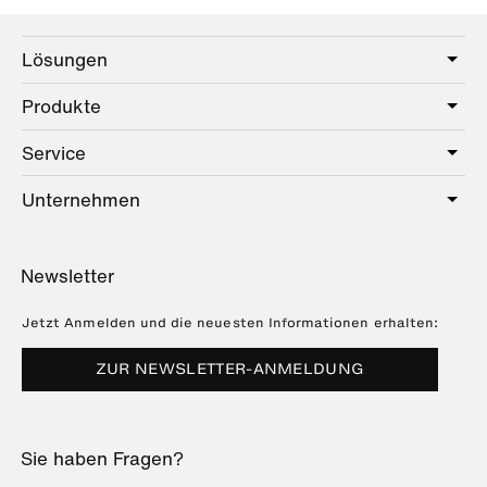
Lösungen
Produkte
Care
Public
Service
Sanitär
Hotel
Beschläge
Unternehmen
Serviceangebot
Education
Online-Katalog
Planung & Beratung
Über HEWI
Home
Händlersuche
Newsletter
Seminare
Referenzen
Broschüren & Kataloge
Presse
Jetzt Anmelden und die neuesten Informationen erhalten:
Downloads
Messetermine
ZUR NEWSLETTER-ANMELDUNG
Häufig gestellte Fragen
Nachhaltigkeit
Karriere & Ausbildung
Sie haben Fragen?
Kunststofftechnik