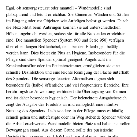
Egal, ob sensorgesteuert oder manuell – Wandmodelle sind
platzsparend und leicht erreichbar. Sie können an Wänden und Säulen
im Eingang oder vor Objekten wie Aufzügen befestigt werden. Durch
die Flexibilität beim Anbringen können sie auf unterschiedlichen
Höhen angebracht werden, sodass sie für alle Nutzenden erreichbar
sind. Die manuellen Spender (System 900 und Serie 950) verfügen
über einen langen Bedienhebel, der über den Ellenbogen betätigt
werden kann. Dies bietet ein Plus an Hygiene. Insbesondere für die
Pflege sind diese Spender optimal geeignet. Angebracht im
Krankenhausflur oder im Patientenzimmer, ermöglichen sie eine
schnelle Desinfektion und eine leichte Reinigung der Fläche unterhalb
des Spenders. Die sensorgesteuerten Alternativen eignen sich
besonders für (halb-) öffentliche und viel frequentierte Bereiche. Ihre
berührungslose Anwendung verhindert die Übertragung von Keimen
und ist daher besonders hygienisch. Der beleuchtete Ausgabebereich
zeigt die Ausgabe des Produkts an und ermöglicht eine intuitive
Nutzung des Spenders. Insbesondere in der Pflege muss es häufig
schnell gehen und unbefestigte oder im Weg stehende Spender würden
die Arbeit erschweren. Wandmodelle bieten Platz und halten schnellen
Bewegungen stand. Aus diesem Grund sollte der puristische
Desinfektionsspender von HEWI auch vor Aufzügen und in allen