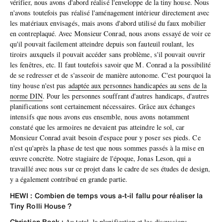
vérifier, nous avons d'abord réalisé l'enveloppe de la tiny house. Nous
n'avons toutefois pas réalisé l'aménagement intérieur directement avec
les matériaux envisagés, mais avons d'abord utilisé du faux mobilier
en contreplaqué. Avec Monsieur Conrad, nous avons essayé de voir ce
qu'il pouvait facilement atteindre depuis son fauteuil roulant, les
tiroirs auxquels il pouvait accéder sans problème, s'il pouvait ouvrir
les fenêtres, etc. Il faut toutefois savoir que M. Conrad a la possibilité
de se redresser et de s'asseoir de manière autonome. C'est pourquoi la
tiny house n'est pas
adaptée aux personnes handicapées au sens de la
norme DIN
. Pour les personnes souffrant d'autres handicaps, d'autres
planifications sont certainement nécessaires. Grâce aux échanges
intensifs que nous avons eus ensemble, nous avons notamment
constaté que les armoires ne devaient pas atteindre le sol, car
Monsieur Conrad avait besoin d'espace pour y poser ses pieds. Ce
n'est qu'après la phase de test que nous sommes passés à la mise en
œuvre concrète. Notre stagiaire de l'époque, Jonas Leson, qui a
travaillé avec nous sur ce projet dans le cadre de ses études de design,
y a également contribué en grande partie.
HEWI : Combien de temps vous a-t-il fallu pour réaliser la
Tiny Rolli House ?
Christian Bock :
Au total, la planification et les discussions