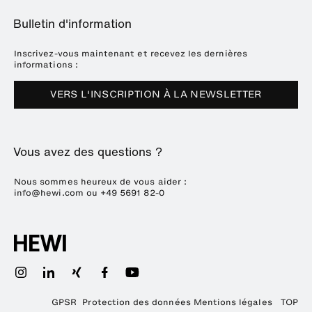
A propos de HEWI
Home
Expositions
Bulletin d'information
Brochures et catalogues
Références
Downloads
Presse
Inscrivez-vous maintenant et recevez les dernières
informations :
Dates des salons
VERS L'INSCRIPTION À LA NEWSLETTER
Durabilité
Carrière
Vous avez des questions ?
Nous sommes heureux de vous aider :
info@hewi.com
ou
+49 5691 82-0
GPSR
Protection des données
Mentions légales
TOP