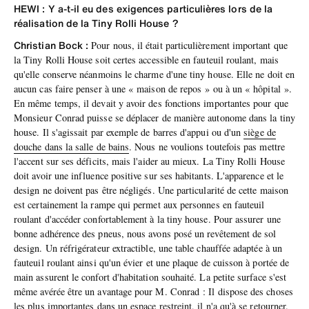
HEWI : Y a-t-il eu des exigences particulières lors de la
réalisation de la Tiny Rolli House ?
Christian Bock :
Pour nous, il était particulièrement important que
la Tiny Rolli House soit certes accessible en fauteuil roulant, mais
qu'elle conserve néanmoins le charme d'une tiny house. Elle ne doit en
aucun cas faire penser à une « maison de repos » ou à un « hôpital ».
En même temps, il devait y avoir des fonctions importantes pour que
Monsieur Conrad puisse se déplacer de manière autonome dans la tiny
house. Il s'agissait par exemple de barres d'appui ou d'un
siège de
douche dans la salle de bains
. Nous ne voulions toutefois pas mettre
l'accent sur ses déficits, mais l'aider au mieux. La Tiny Rolli House
doit avoir une influence positive sur ses habitants. L'apparence et le
design ne doivent pas être négligés. Une particularité de cette maison
est certainement la rampe qui permet aux personnes en fauteuil
roulant d'accéder confortablement à la tiny house. Pour assurer une
bonne adhérence des pneus, nous avons posé un revêtement de sol
design. Un réfrigérateur extractible, une table chauffée adaptée à un
fauteuil roulant ainsi qu'un évier et une plaque de cuisson à portée de
main assurent le confort d'habitation souhaité. La petite surface s'est
même avérée être un avantage pour M. Conrad : Il dispose des choses
les plus importantes dans un espace restreint, il n'a qu'à se retourner.