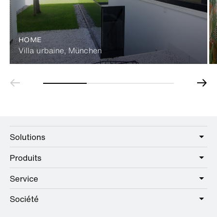
HOME
Villa urbaine, München
Solutions
Produits
Care
Public
Service
Sanitaire
Hotel
Quincaillerie
Société
Offre de services
Education
Catalogue en ligne
Planification et conseil