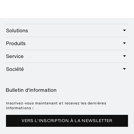
Solutions
Produits
Care
Public
Service
Sanitaire
Hotel
Quincaillerie
Société
Offre de services
Education
Catalogue en ligne
Planification et conseil
A propos de HEWI
Home
Expositions
Bulletin d'information
Brochures et catalogues
Références
Downloads
Presse
Inscrivez-vous maintenant et recevez les dernières
informations :
Dates des salons
VERS L'INSCRIPTION À LA NEWSLETTER
Durabilité
Carrière