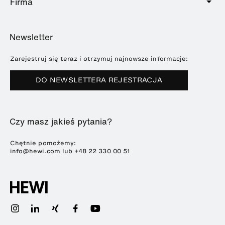
Firma
Oferta usług
Education
Katalog Online
Planowanie i doradztwo
O HEWI
Home
Wystawy
Newsletter
Broszury i katalogi
Referencje
Downloads
Prasa
Zarejestruj się teraz i otrzymuj najnowsze informacje:
Terminy targów
DO NEWSLETTERA REJESTRACJA
Zrównoważony rozwój
Kariera
Czy masz jakieś pytania?
Chętnie pomożemy:
info@hewi.com lub
+48 22 330 00 51