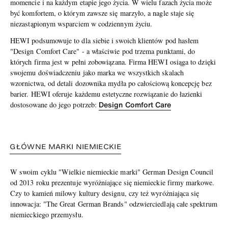
momencie i na każdym etapie jego życia. W wielu fazach życia może
być komfortem, o którym zawsze się marzyło, a nagle staje się
niezastąpionym wsparciem w codziennym życiu.
HEWI podsumowuje to dla siebie i swoich klientów pod hasłem
"Design Comfort Care" - a właściwie pod trzema punktami, do
których firma jest w pełni zobowiązana. Firma HEWI osiąga to dzięki
swojemu doświadczeniu jako marka we wszystkich skalach
wzornictwa, od detali dozownika mydła po całościową koncepcję bez
barier. HEWI oferuje każdemu estetyczne rozwiązanie do łazienki
Design Comfort Care
dostosowane do jego potrzeb:
GŁÓWNE MARKI NIEMIECKIE
W swoim cyklu "Wielkie niemieckie marki" German Design Council
od 2013 roku prezentuje wyróżniające się niemieckie firmy markowe.
Czy to kamień milowy kultury designu, czy też wyróżniająca się
innowacja: "The Great German Brands" odzwierciedlają całe spektrum
niemieckiego przemysłu.