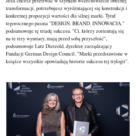
Jeśli chcesz przetrwać w szybkim wszechświecie obecnej
transformacji, potrzebujesz wyróżniającej się konstrukcji i
konkretnej propozycji wartości dla silnej marki. Tytuł
tegorocznego pasma "DESIGN. BRAND. INNOWACJA."
podsumowuje tę triadę sukcesu. "Ci, którzy zorientują się
na te trzy wymiary, mają przed sobą przyszłość",
podsumowuje Lutz Dietzold, dyrektor zarządzający
Fundacji German Design Council. "Marki przedstawione w
książce wszystkie opowiadają historie sukcesu tej trylogii".