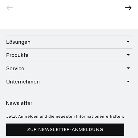
Lösungen
Produkte
Care
Public
Service
Sanitär
Hotel
Beschläge
Unternehmen
Serviceangebot
Education
Online-Katalog
Planung & Beratung
Über HEWI
Home
Händlersuche
Newsletter
Seminare
Referenzen
Broschüren & Kataloge
Presse
Jetzt Anmelden und die neuesten Informationen erhalten:
Downloads
Messetermine
ZUR NEWSLETTER-ANMELDUNG
Häufig gestellte Fragen
Nachhaltigkeit