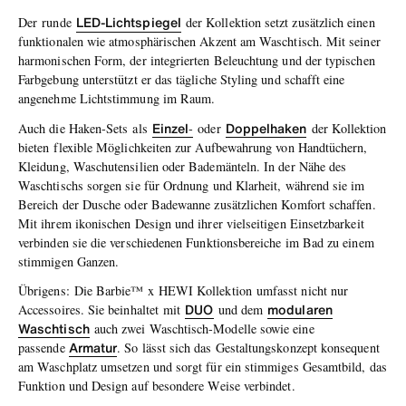
LED-Lichtspiegel
Der
runde
der Kollektion setzt zusätzlich einen
funktionalen wie atmosphärischen Akzent am Waschtisch. Mit seiner
harmonischen Form, der integrierten Beleuchtung und der typischen
Farbgebung unterstützt er das tägliche Styling und schafft eine
angenehme Lichtstimmung im Raum.
Einzel
Doppelhaken
Auch die Haken-Sets
als
-
oder
der Kollektion
bieten flexible Möglichkeiten zur Aufbewahrung von Handtüchern,
Kleidung, Waschutensilien oder Bademänteln. In der Nähe des
Waschtischs sorgen sie für Ordnung und Klarheit, während sie im
Bereich der Dusche oder Badewanne zusätzlichen Komfort schaffen.
Mit ihrem ikonischen Design und ihrer vielseitigen Einsetzbarkeit
verbinden sie die verschiedenen Funktionsbereiche im Bad zu einem
stimmigen Ganzen.
Übrigens:
Die Barbie™ x
HEWI Kollektion
umfasst nicht nur
DUO
modularen
Accessoires. Sie beinhaltet
mit
und dem
Waschtisch
auch zwei Waschtisch-Modelle sowie eine
Armatur
passende
. So lässt sich das Gestaltungskonzept konsequent
am Waschplatz umsetzen und sorgt für ein stimmiges Gesamtbild, das
Funktion und Design auf besondere Weise verbindet.