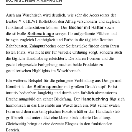
IKONISCHEM ANSPRUCH
Auch am Waschtisch wird deutlich, wie sehr die Accessoires der
Barbie™ x
HEWI Kollektion
den Alltag verschönern und zugleich
Becher mit Halter
funktional unterstützen können.
Der
sowie
Seifenablage
die
stilvolle
sorgen für aufgeräumte Flächen und
bringen zugleich Leichtigkeit und Farbe in die tägliche Routine.
Zahnbürsten, Zahnputzbecher oder Seifenstücke finden darin ihren
festen Platz, was nicht nur für visuelle Ordnung sorgt, sondern auch
die tägliche Handhabung erleichtert. Die klaren Formen und die
gezielt eingesetzte Farbgebung machen beide Produkte zu
gestalterischen Highlights im Waschbereich.
Ein weiteres Beispiel für die gelungene Verbindung aus Design und
Seifenspender
Komfort ist der
mit großem Druckknopf. Er ist
intuitiv bedienbar, langlebig und durch sein farblich akzentuiertes
Handtuchring
Erscheinungsbild ein echter Blickfang.
Der
fügt sich
harmonisch in das Ensemble am Waschtisch ein. Mit seiner ovalen
Form und dem markentypischen Rosaton hält er das Handtuch stets
griffbereit und unterstützt eine klare, strukturierte Gestaltung.
Gleichzeitig bringt er eine dezente Eleganz in den funktionalen
Bereich.