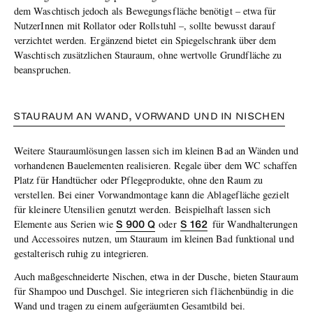
dem Waschtisch jedoch als Bewegungsfläche benötigt – etwa für
Nutze
rInnen
mit Rollator oder Rollstuhl –, sollte bewusst darauf
verzichtet werden.
Ergänzend bietet ein Spiegelschrank über dem
Waschtisch zusätzlichen Stauraum, ohne wertvolle Grundfläche zu
beanspruchen.
STAURAUM AN WAND, VORWAND UND IN NISCHEN
Weitere Stauraumlösungen lassen sich im kleinen Bad an Wänden und
vorhandenen Bauelementen realisieren. Regale über dem WC schaffen
Platz für Handtücher oder Pflegeprodukte, ohne den Raum zu
verstellen. Bei einer Vorwandmontage kann die Ablagefläche gezielt
für kleinere Utensilien genutzt werden.
Beispielhaft lassen sich
S 900 Q
S
162
Elemente aus Serien wie
oder
für Wandhalterungen
und Accessoires nutzen, um Stauraum im kleinen Bad funktional und
gestalterisch ruhig zu integrieren.
Auch maßgeschneiderte Nischen, etwa in der Dusche, bieten Stauraum
für Shampoo und Duschgel. Sie integrieren sich flächenbündig in die
Wand und tragen zu einem aufgeräumten Gesamtbild bei.