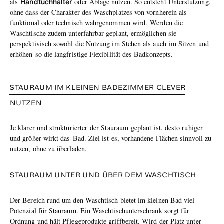
Handtuchhalter
als
oder Ablage nutzen. So entsteht Unterstützung,
ohne dass der Charakter des Waschplatzes von vornherein als
funktional oder technisch wahrgenommen wird.
Werden die
Waschtische zudem unterfahrbar geplant, ermöglichen sie
perspektivisch sowohl die Nutzung im Stehen als auch
im Sitzen und
erhöhen
so die langfristige Flexibilität des Badkonzepts.
STAURAUM IM KLEINEN BAD
EZIMMER
CLEVER
NUTZEN
Je klarer und strukturierter
der Stauraum
geplant ist, desto ruhiger
und größer wirkt das
Bad
. Ziel ist es, vorhandene Flächen sinnvoll zu
nutzen, ohne zu überladen.
STAURAUM UNTER UND ÜBER DEM WASCHTISCH
Der Bereich rund um den Waschtisch bietet im kleinen Bad viel
Potenzial für Stauraum. Ein Wasch
tisch
unterschrank sorgt für
Ordnung und hält Pflegeprodukte griffbereit. Wird der Platz unter