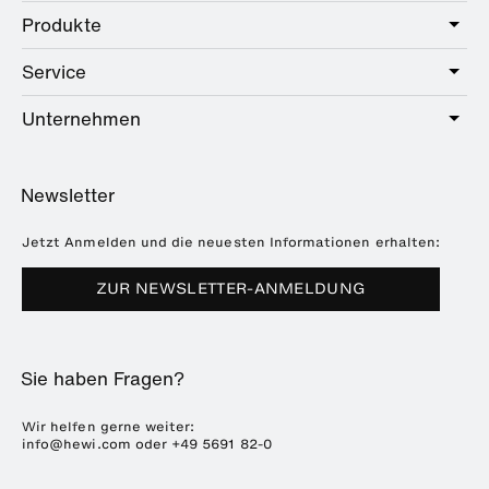
Produkte
Care
Public
Service
Sanitär
Hotel
Beschläge
Unternehmen
Serviceangebot
Education
Online-Katalog
Planung & Beratung
Über HEWI
Home
Händlersuche
Newsletter
Seminare
Referenzen
Broschüren & Kataloge
Presse
Jetzt Anmelden und die neuesten Informationen erhalten:
Downloads
Messetermine
ZUR NEWSLETTER-ANMELDUNG
Häufig gestellte Fragen
Nachhaltigkeit
Karriere & Ausbildung
Sie haben Fragen?
Kunststofftechnik
ENTRO
Wir helfen gerne weiter:
info@hewi.com
oder
+49 5691 82-0