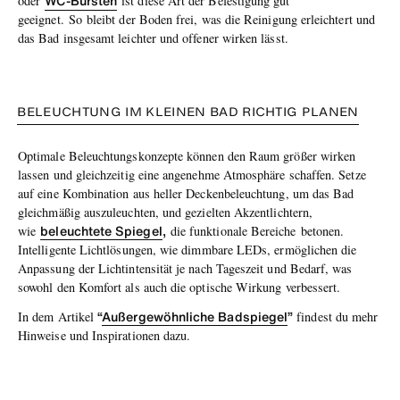
WC-Bürsten
oder
ist diese Art der Befestigung gut
geeignet.
So
bleibt der Boden frei, was die Reinigung erleichtert und
das Bad insgesamt leichter und offener wirken lässt.
B
ELEUCHTUNG IM KLEINEN BAD RICHTIG PLANEN
Optimale Beleuchtungskonzepte können den Raum größer wirken
lassen und gleichzeitig eine angenehme Atmosphäre schaffen. Setze
auf eine Kombination aus heller Deckenbeleuchtung, um das Bad
gleichmäßig auszuleuchten, und gezielten Akzentlichtern,
beleuchtete
Spiegel
,
wie
die funktionale Bereiche
betonen.
Intelligente Lichtlösungen, wie dimmbare LEDs, ermöglichen die
Anpassung der Lichtintensität je nach Tageszeit und Bedarf, was
sowohl den Komfort als auch die optische Wirkung verbessert.
“
Außergewöhnliche
Badspiegel
”
In dem Artikel
findest du mehr
Hinweise und Inspirationen dazu.