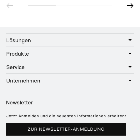
Lösungen
Produkte
Care
Public
Service
Sanitär
Hotel
Beschläge
Unternehmen
Serviceangebot
Education
Online-Katalog
Planung & Beratung
Über HEWI
Home
Händlersuche
Newsletter
Seminare
Referenzen
Broschüren & Kataloge
Presse
Jetzt Anmelden und die neuesten Informationen erhalten:
Downloads
Messetermine
ZUR NEWSLETTER-ANMELDUNG
Häufig gestellte Fragen
Nachhaltigkeit